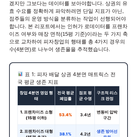
겠지만 그보다는 데이터를 보아야합니다. 상권의 유
효 수요를 정확하게 파악하려면 단일 지표가 아닌,
점주들의 운영 방식을 분류하는 작업이 선행되어야
합니다. 본 리포트에서는 인허가 로데이터를 프랜차
이즈 여부와 매장 면적(15평 기준)이라는 두 가지 축
으로 교차하여 피자창업의 행태를 총 4가지 경우의
수(4분면)로 나누어 생존율을 추적했습니다.
표 1: 피자 배달 상권 4분면 매트릭스 전
국 평균 생존 지표
창업 4분면 영업 행
전국 평균
점포 평
구조적 리스
태
폐업률
균 수명
크 판정
1. 프랜차이즈 소형
변동비 압박
53.4%
3.4년
(15평 이하)
구간
2. 프랜차이즈 대형
생존 방어선
38.1%
4.2년
(15평 초과)
우위