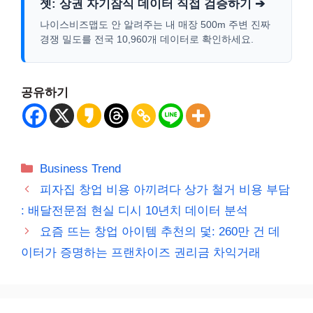
젯: 상권 자기잠식 데이터 직접 검증하기 ➔
나이스비즈맵도 안 알려주는 내 매장 500m 주변 진짜
경쟁 밀도를 전국 10,960개 데이터로 확인하세요.
공유하기
카
Business Trend
테
피자집 창업 비용 아끼려다 상가 철거 비용 부담
고
: 배달전문점 현실 디시 10년치 데이터 분석
리
요즘 뜨는 창업 아이템 추천의 덫: 260만 건 데
이터가 증명하는 프랜차이즈 권리금 차익거래