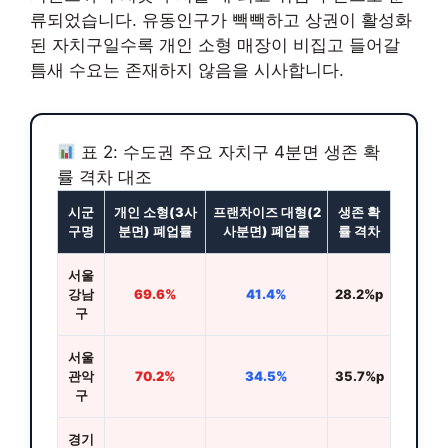
류되었습니다. 유동인구가 빽빽하고 상권이 활성화
된 자치구일수록 개인 소형 매장이 비집고 들어갈
틈새 수요는 존재하지 않음을 시사합니다.
표 2: 수도권 주요 자치구 4분면 생존 확
률 격차 대조
시군
개인 소형(3사
프랜차이즈 대형(2
생존 확
구명
분면) 폐업률
사분면) 폐업률
률 격차
서울
강남
69.6%
41.4%
28.2%p
구
서울
관악
70.2%
34.5%
35.7%p
구
경기