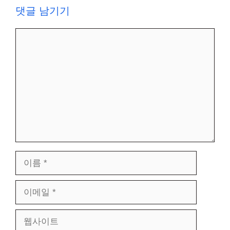
댓글 남기기
댓
글
이
름
이
메
일
웹
사