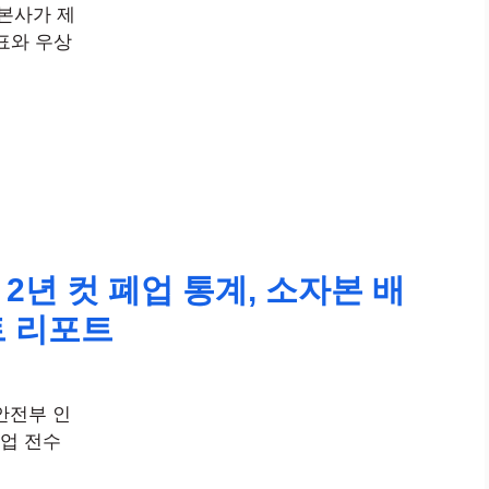
맹본사가 제
표와 우상
2년 컷 폐업 통계, 소자본 배
트 리포트
정안전부 인
폐업 전수