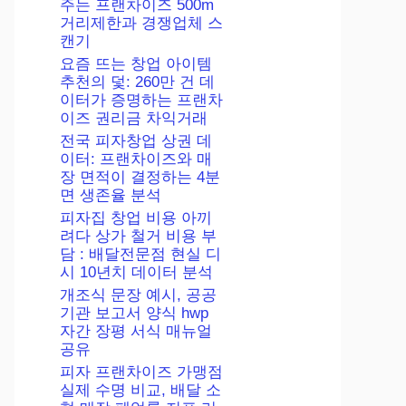
주는 프랜차이즈 500m
거리제한과 경쟁업체 스
캔기
요즘 뜨는 창업 아이템
추천의 덫: 260만 건 데
이터가 증명하는 프랜차
이즈 권리금 차익거래
전국 피자창업 상권 데
이터: 프랜차이즈와 매
장 면적이 결정하는 4분
면 생존율 분석
피자집 창업 비용 아끼
려다 상가 철거 비용 부
담 : 배달전문점 현실 디
시 10년치 데이터 분석
개조식 문장 예시, 공공
기관 보고서 양식 hwp
자간 장평 서식 매뉴얼
공유
피자 프랜차이즈 가맹점
실제 수명 비교, 배달 소