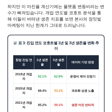
하지만 이 마진율 계산기에는 플랫폼 변동비라는 변
수가 빠져있습니다. 개업 연도별 코호트 분석을 통
해 이들이 버텨낸 생존 지표를 보면 본사의 장밋빛
마케팅이 지닌 한계가 그대로 드러납니다.
표 3: 진입 연도 코호트별 1년 및 3년 생존율 변화 추
이
창업 진입 연
1년 생존
3년 생존
데이터 기반 판정
도
율
율
2018년 개업
92.1%
62.9%
운영비 제어 안정기
자
2020년 개업
88.4%
53.1%
과포화 상권 노출
자
2021년 개업
85.2%
50.1%
생존 마진 반타작
자