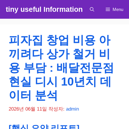
컨
tiny useful Information
Menu
텐
츠
로
건
피자집 창업 비용 아
너
뛰
끼려다 상가 철거 비
기
용 부담 : 배달전문점
현실 디시 10년치 데
이터 분석
2026년 06월 11일
작성자:
admin
[핵심 요약 리포트]