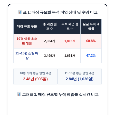
표 1: 매장 규모별 누적 폐업 상태 및 수명 비교
총 개업 점
누적 폐업 점
실질 누적 폐
매장 규모 구분
포 수
포 수
업률
10평 이하 초소
60.8%
2,984개
1,815개
형 매장
11~15평 소형 매
47.2%
3,499개
1,651개
장
10평 이하 평균 영업 수명
11~15평 평균 영업 수명
2.48년 (905일)
2.84년 (1,036일)
그래프 1: 매장 규모별 누적 폐업률 실시간 비교