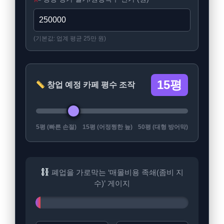
(기본값: 업계 평균 25만 원)
15평
창업 예정 카페 평수 조작
5평 (빠른 손절)
15평 (어정쩡한 늪)
50평 (대형 방어막)
폐업을 가로막는 ‘매몰비용 족쇄(좀비 지
수)’ 게이지
0%