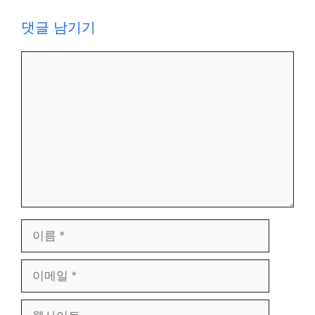
댓글 남기기
댓
글
이
름
이
메
일
웹