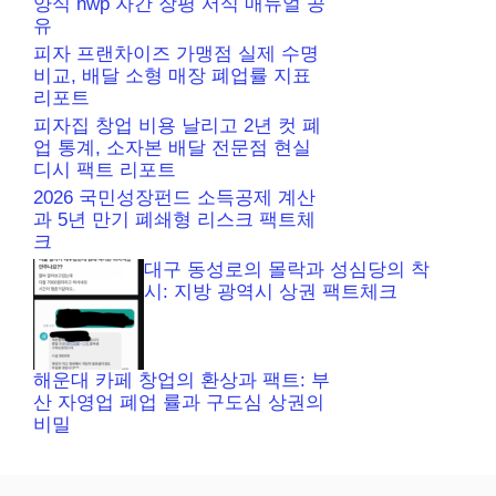
양식 hwp 자간 장평 서식 매뉴얼 공
유
피자 프랜차이즈 가맹점 실제 수명
비교, 배달 소형 매장 폐업률 지표
리포트
피자집 창업 비용 날리고 2년 컷 폐
업 통계, 소자본 배달 전문점 현실
디시 팩트 리포트
2026 국민성장펀드 소득공제 계산
과 5년 만기 폐쇄형 리스크 팩트체
크
대구 동성로의 몰락과 성심당의 착
시: 지방 광역시 상권 팩트체크
해운대 카페 창업의 환상과 팩트: 부
산 자영업 폐업 률과 구도심 상권의
비밀