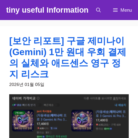
컨
tiny useful Information
Menu
텐
츠
로
건
[보안 리포트] 구글 제미나이
너
뛰
(Gemini) 1만 원대 우회 결제
기
의 실체와 애드센스 영구 정
지 리스크
2026년 01월 05일