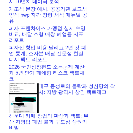
시 10년치 데이터 분석
개조식 문장 예시, 공공기관 보고서
양식 hwp 자간 장평 서식 매뉴얼 공
유
피자 프랜차이즈 가맹점 실제 수명
비교, 배달 소형 매장 폐업률 지표
리포트
피자집 창업 비용 날리고 2년 컷 폐
업 통계, 소자본 배달 전문점 현실
디시 팩트 리포트
2026 국민성장펀드 소득공제 계산
과 5년 만기 폐쇄형 리스크 팩트체
크
대구 동성로의 몰락과 성심당의 착
시: 지방 광역시 상권 팩트체크
해운대 카페 창업의 환상과 팩트: 부
산 자영업 폐업 률과 구도심 상권의
비밀