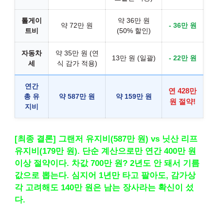
톨게이
약 36만 원
약 72만 원
- 36만 원
트비
(50% 할인)
자동차
약 35만 원 (연
13만 원 (일괄)
- 22만 원
세
식 감가 적용)
연간
연 428만
총 유
약 587만 원
약 159만 원
원 절약!
지비
[최종 결론] 그랜저 유지비(587만 원) vs 닛산 리프
유지비(179만 원). 단순 계산으로만 연간 400만 원
이상 절약이다. 차값 700만 원? 2년도 안 돼서 기름
값으로 뽑는다. 심지어 1년만 타고 팔아도, 감가상
각 고려해도 140만 원은 남는 장사라는 확신이 섰
다.