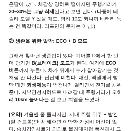
은땀이 났다. 체감상 영하로 떨어지면 주행거리가
20~30%는 그냥 삭제
된다고 보면 된다. (나중에 테
슬라 모델 Y 샀을 때도, 영하 10도 되니까 배터리 녹
는 건 똑같더라. 리프만의 문제는 아님.)
② 생존을 위한 발악: ECO + B 모드
그래서 찾아낸 생존법이 있다. 기어를 D에서 한 번
더 당기면
B(브레이크) 모드
가 된다. 여기에
ECO
버튼
까지 누른다. 차가 뒤에서 누가 잡아당기는 것
처럼 안 나간다. 답답해 미친다. 대신, 엑셀에서 발
만 떼면
회생제동
이 엄청나게 걸리면서 전기를 채워
준다. 서부간선지하도로 내려갈 때 주행거리가 오히
려
10km 늘어나는
걸 보고 희열을 느꼈다.
[요약]
겨울엔 좀 쫄리지만, 시내 주행 위주 + 발컨
(발 컨트롤)만 좀 해주면 이만한 가성비 머신이 없
다. 승차감? 시트가 의외로 물침대처럼 푹신해서 그