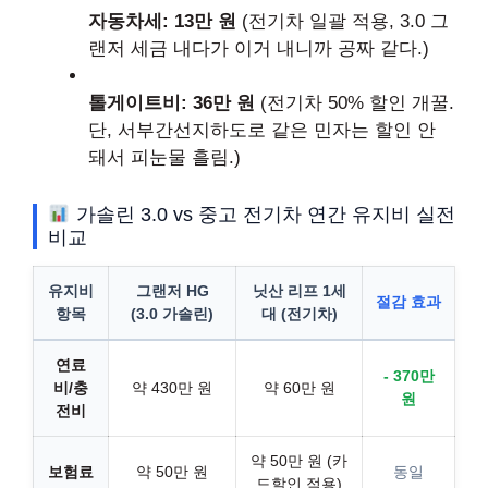
자동차세: 13만 원
(전기차 일괄 적용, 3.0 그
랜저 세금 내다가 이거 내니까 공짜 같다.)
톨게이트비: 36만 원
(전기차 50% 할인 개꿀.
단, 서부간선지하도로 같은 민자는 할인 안
돼서 피눈물 흘림.)
가솔린 3.0 vs 중고 전기차 연간 유지비 실전
비교
유지비
그랜저 HG
닛산 리프 1세
절감 효과
항목
(3.0 가솔린)
대 (전기차)
연료
- 370만
비/충
약 430만 원
약 60만 원
원
전비
약 50만 원 (카
보험료
약 50만 원
동일
드할인 적용)