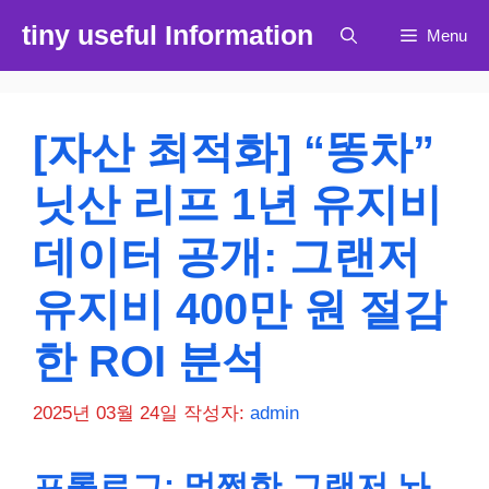
컨
tiny useful Information
Menu
텐
츠
로
건
[자산 최적화] “똥차”
너
뛰
닛산 리프 1년 유지비
기
데이터 공개: 그랜저
유지비 400만 원 절감
한 ROI 분석
2025년 03월 24일
작성자:
admin
프롤로그: 멀쩡한 그랜저 놔