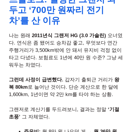
두고 ‘700만 원짜리 전기
차’를 산 이유
나는 원래
2011년식 그랜저 HG (3.0 가솔린)
오너였
다. 연식은 좀 됐어도 승차감 좋고, 무엇보다 연간
주행거리가 3,500km밖에 안 돼서 유지비 걱정 없이
타고 다녔다. 보험료도 1년에 40만 원 수준? 그냥 세
워두는 차였다.
그런데 사정이 급변했다.
갑자기 출퇴근 거리가
왕
복 80km
로 늘어난 것이다. 단순 계산으로 한 달에
1,600km, 1년이면 약 2만 km를 타야 하는 상황.
그랜저로 계산기를 두드려보니, 결과는 정말
‘기절
초풍’
그 자체였다.
주유비:
월 8만 원 나오던 게 →
월 36만 원