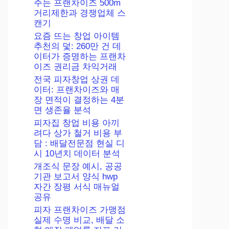
주는 프랜차이즈 500m
거리제한과 경쟁업체 스
캔기
요즘 뜨는 창업 아이템
추천의 덫: 260만 건 데
이터가 증명하는 프랜차
이즈 권리금 차익거래
전국 피자창업 상권 데
이터: 프랜차이즈와 매
장 면적이 결정하는 4분
면 생존율 분석
피자집 창업 비용 아끼
려다 상가 철거 비용 부
담 : 배달전문점 현실 디
시 10년치 데이터 분석
개조식 문장 예시, 공공
기관 보고서 양식 hwp
자간 장평 서식 매뉴얼
공유
피자 프랜차이즈 가맹점
실제 수명 비교, 배달 소