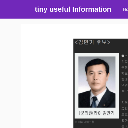
컨
tiny useful Information
H
텐
츠
로
건
너
뛰
기