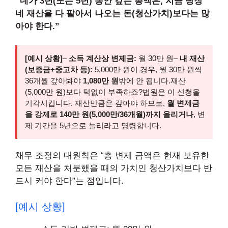
“네가 3년(또는 5년) 동안 갚는 총액은, 지금 당장
네 재산을 다 팔아서 나오는 돈(청산가치)보다는 많
아야 한다.”
[예시 상황]
–
소득 계산상 변제금:
월 30만 원–
내 재산
(보증금+중고차 등):
5,000만 원이 경우, 월 30만 원씩
36개월 갚아봐야
1,080만 원
밖에 안 됩니다.재산
(5,000만 원)보다 턱없이 부족하죠?법원은 이 신청을
기각시킵니다. 재산만큼은 갚아야 하므로,
월 변제금
을 강제로 140만 원(5,000만/36개월)까지 올리거나
, 변
제 기간을 5년으로 늘리라고 명령합니다.
채무 조정의 대원칙은 “총 변제 금액은 현재 보유한
모든 재산을 처분했을 때의 가치인 청산가치보다 반
드시 커야 한다”는 점입니다.
[예시 상황]