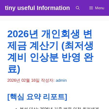
컨
tiny useful Information
Menu
텐
츠
로
건
2026년 개인회생 변
너
뛰
제금 계산기 (최저생
기
계비 인상분 반영 완
료)
2026년 02월 16일
작성자:
admin
[핵심 요약 리포트]