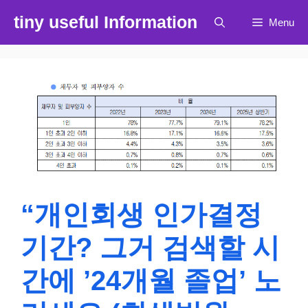
컨
tiny useful Information
Menu
텐
츠
로
건
너
뛰
기
“개인회생 인가결정
기간? 그거 검색할 시
간에 ’24개월 졸업’ 노