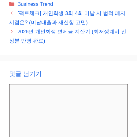
카
Business Trend
테
[팩트체크] 개인회생 3회·4회 미납 시 법적 폐지
고
시점은? (미납대출과 재신청 고민)
리
2026년 개인회생 변제금 계산기 (최저생계비 인
상분 반영 완료)
댓글 남기기
댓
글