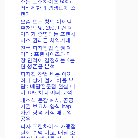
주는 프랜차이즈 500m
거리제한과 경쟁업체 스
캔기
요즘 뜨는 창업 아이템
추천의 덫: 260만 건 데
이터가 증명하는 프랜차
이즈 권리금 차익거래
전국 피자창업 상권 데
이터: 프랜차이즈와 매
장 면적이 결정하는 4분
면 생존율 분석
피자집 창업 비용 아끼
려다 상가 철거 비용 부
담 : 배달전문점 현실 디
시 10년치 데이터 분석
개조식 문장 예시, 공공
기관 보고서 양식 hwp
자간 장평 서식 매뉴얼
공유
피자 프랜차이즈 가맹점
실제 수명 비교, 배달 소