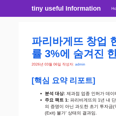
컨
tiny useful Information
H
텐
츠
로
건
너
파리바게뜨 창업 현
뛰
기
률 3%에 숨겨진 
2026년 03월 06일
작성자:
admin
[핵심 요약 리포트]
분석 대상:
제과점 업종 인허가 데이터 
주요 팩트 1:
파리바게뜨의 1년 내 단
의 증명이 아닌 과도한 초기 투자금(
(Exit) 불가’ 상태의 결과임.