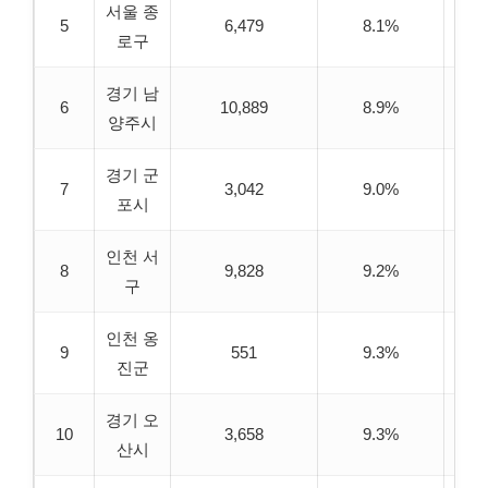
서울 종
5
6,479
8.1%
7
로구
경기 남
6
10,889
8.9%
6
양주시
경기 군
7
3,042
9.0%
6
포시
인천 서
8
9,828
9.2%
6
구
인천 옹
9
551
9.3%
7
진군
경기 오
10
3,658
9.3%
7
산시