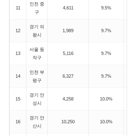
인천 중
11
4,611
9.5%
6
구
경기 의
12
1,989
9.7%
6
왕시
서울 동
13
5,116
9.7%
6
작구
인천 부
14
6,327
9.7%
6
평구
경기 안
15
4,258
10.0%
6
성시
경기 안
16
10,250
10.0%
6
산시