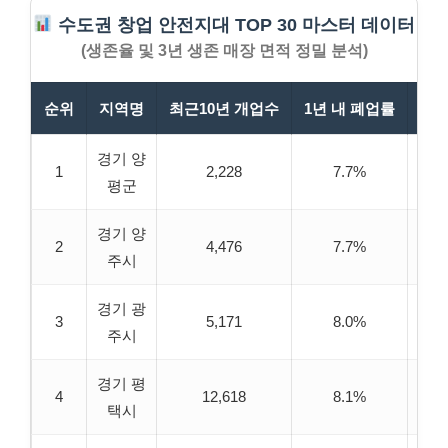
수도권 창업 안전지대 TOP 30 마스터 데이터
(생존율 및 3년 생존 매장 면적 정밀 분석)
순위
지역명
최근10년 개업수
1년 내 폐업률
3년
경기 양
1
2,228
7.7%
7
평군
경기 양
2
4,476
7.7%
7
주시
경기 광
3
5,171
8.0%
7
주시
경기 평
4
12,618
8.1%
7
택시