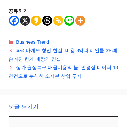
공유하기
카
Business Trend
테
파리바게뜨 창업 현실: 비용 3억과 폐업률 3%에
고
숨겨진 한계 매장의 진실
리
상가 원상복구 매몰비용의 늪: 안경점 데이터 13
천건으로 분석한 소자본 창업 투자
댓글 남기기
댓
글