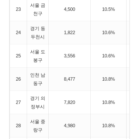
서울 금
23
4,500
10.5%
6
천구
경기 동
24
1,822
10.6%
6
두천시
서울 도
25
3,556
10.6%
6
봉구
인천 남
26
8,477
10.8%
6
동구
경기 의
27
7,820
10.8%
6
정부시
서울 중
28
4,980
10.8%
6
랑구