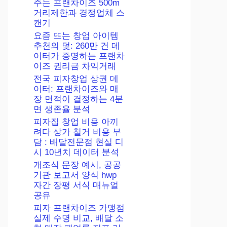
주는 프랜차이즈 500m
거리제한과 경쟁업체 스
캔기
요즘 뜨는 창업 아이템
추천의 덫: 260만 건 데
이터가 증명하는 프랜차
이즈 권리금 차익거래
전국 피자창업 상권 데
이터: 프랜차이즈와 매
장 면적이 결정하는 4분
면 생존율 분석
피자집 창업 비용 아끼
려다 상가 철거 비용 부
담 : 배달전문점 현실 디
시 10년치 데이터 분석
개조식 문장 예시, 공공
기관 보고서 양식 hwp
자간 장평 서식 매뉴얼
공유
피자 프랜차이즈 가맹점
실제 수명 비교, 배달 소